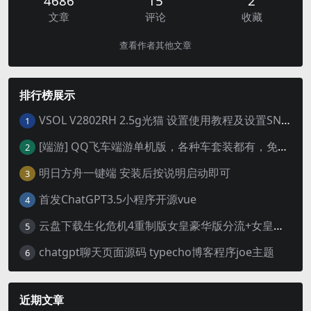
4686
15
2
文章
评论
收藏
查看作者其他文章
排行榜展示
VSOL V2802RH 2.5g光猫 设置使用教程及设置SN教程-附带稳定固件使用手册等
1
[端游] QQ飞车端游单机版，各种车套装都有，免虚拟机
2
明日方舟一键端 安装后按说明启动即可
3
首发ChatGPT3.5小程序开源vue
4
云盘下载生化危机4重制版女皇豪华版分流+女皇学习补丁+修改器 解压即玩【阿里云盘】
5
chatgpt聊天页面源码 typecho博客程序joe主题
6
近期文章