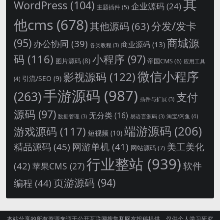
其
WordPress
(104)
企业源码
(24)
主题插件
(5)
他cms
(678)
分发/发卡
其他源码
(63)
商城源
(95)
办公协同
(39)
商业源码
(13)
各类教程
(3)
码
(116)
小程序
(97)
图片源码
(8)
帝国CMS
(6)
应用工具
微信小程序
影视源码
(122)
引流/SEO
(9)
(4)
手游源码
(987)
(263)
支付
插件与扩展
(3)
源码
(97)
无分类
(16)
淘宝/闲鱼
(4)
数据管理
(3)
易语言源码
(3)
端游源码
(206)
游戏源码
(117)
短视频
(10)
精品源码
(45)
网游单机
(41)
美工美化
网站源码
(7)
行业整站
(939)
(42)
软件
苹果CMS
(27)
页游源码
(94)
编程
(44)
本站分享的所有资源来源于公开互联网搜集和网友投稿提供，仅供个人学习研究