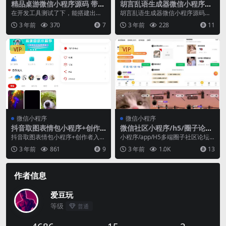
精品桌游微信小程序源码 带流
胡言乱语生成器微信小程序源
量主
码 在线取名等支持流量主收益
在开发工具测试了下，能搭建出
胡言乱语生成器微信小程序源码在
来，功能在7/25测试时正常使用 UI
线取名等支持流量主收益 这是一款
3 年前
370
7
3 年前
228
11
非常漂亮。看着...
纯前端的一款生成器...
VIP
VIP
微信小程序
微信小程序
抖音取图表情包小程序+创作
微信社区小程序/h5/圈子论坛
者入驻+流量主
贴吧交友/博客/社交/陌生人社
抖音取图表情包小程序+创作者入驻
小程序/app/H5多端圈子社区论坛
交/宠物/话题/私域/同城引流
+流量主 没编译过的go语言文件 ID:
系统,交友/博客/社交/陌生人社交,即
3 年前
861
9
3 年前
1.0K
13
7448...
时聊天...
作者信息
爱豆玩
等级
普通