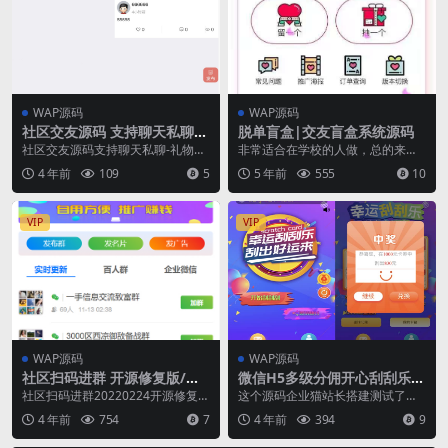
WAP源码
WAP源码
社区交友源码 支持聊天私聊-
脱单盲盒|交友盲盒系统源码
礼物系统-直播系统-缘分匹配
社区交友源码支持聊天私聊-礼物系
非常适合在学校的人做，总的来说
+搭建教程
统-直播系统-缘分匹配+搭建教程 功
咯克拉 1元拿一个，1元留一个 搭建
4 年前
109
5
5 年前
555
10
能：社区动态...
环境： PHP...
VIP
VIP
WAP源码
WAP源码
社区扫码进群 开源修复版/对
微信H5多级分佣开心刮刮乐源
接免签约支付接口/带视频搭建
码
社区扫码进群20220224开源修复
这个源码企业猫站长搭建测试了
教程
版/对接免签约支付接口/带视频搭建
下，后台正常能搭建出来， 但前台
4 年前
754
7
4 年前
394
9
教程 社区...
好像需要购买别人的微...