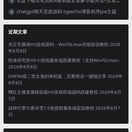
云盘下载生化危机4重制版女皇豪华版分流+女皇学习补丁+修改器 解压即玩【阿里云盘】
5
chatgpt聊天页面源码 typecho博客程序joe主题
6
近期文章
非正常脑洞H5游戏源码：Win与Linux详细架设教程
2026
年8月8日
怪谈研究所H5小游戏服务端搭建教程（支持Win与Linux）
2026年8月8日
DNF86级二觉女鬼剑单机版，完整商业一键端分享
2026年
8月8日
网红主播直播模拟器H5游戏双端源码搭建教程
2026年8月
7日
战神引擎大唐冰雪7.0免授权服务端架设教程
2026年8月7
日