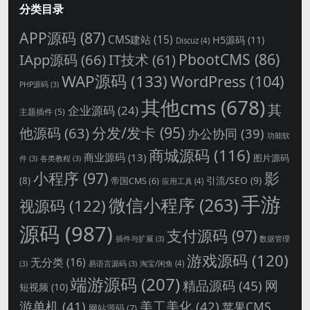
分类目录
APP源码
(87)
CMS建站
(15)
H5源码
(11)
Discuz
(4)
PbootCMS
(86)
IApp源码
(66)
IT技术
(61)
WAP源码
(133)
WordPress
(104)
PHP源码
(3)
其他cms
(678)
其
企业源码
(24)
主题插件
(5)
分发/发卡
(95)
他源码
(63)
办公协同
(39)
功能软
商城源码
(116)
商业源码
(13)
图片源码
件
(3)
各类教程
(3)
影
小程序
(97)
引流/SEO
(9)
(8)
帝国CMS
(6)
应用工具
(4)
手游
微信小程序
(263)
视源码
(122)
源码
(987)
支付源码
(97)
插件与扩展
(3)
数据管理
游戏源码
(120)
无分类
(16)
淘宝/闲鱼
(4)
(3)
易语言源码
(3)
端游源码
(207)
精品源码
(45)
网
短视频
(10)
游单机
(41)
美工美化
(42)
苹果CMS
网站源码
(7)