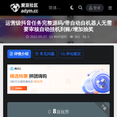
登录
运营级抖音任务完整源码/带自动自机器人无需
要审核自动挂机到账/增加抽奖
2022-05-27
WAP源码
362
0
详情介绍
常见问题
评论建议
下载
8
豆玩币