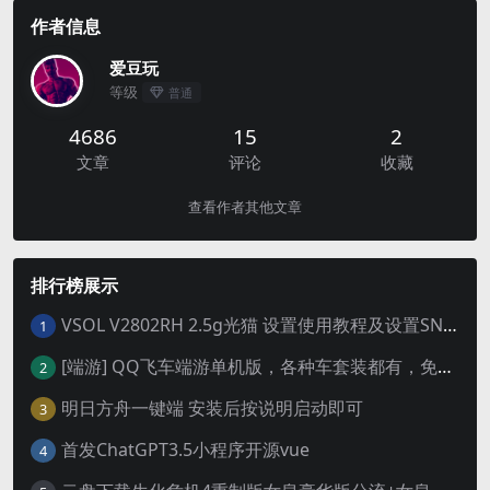
作者信息
爱豆玩
等级
普通
4686
15
2
文章
评论
收藏
查看作者其他文章
排行榜展示
VSOL V2802RH 2.5g光猫 设置使用教程及设置SN教程-附带稳定固件使用手册等
1
[端游] QQ飞车端游单机版，各种车套装都有，免虚拟机
2
明日方舟一键端 安装后按说明启动即可
3
首发ChatGPT3.5小程序开源vue
4