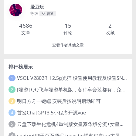
爱豆玩
等级
普通
4686
15
2
文章
评论
收藏
查看作者其他文章
排行榜展示
VSOL V2802RH 2.5g光猫 设置使用教程及设置SN教程-附带稳定固件使用手册等
1
[端游] QQ飞车端游单机版，各种车套装都有，免虚拟机
2
明日方舟一键端 安装后按说明启动即可
3
首发ChatGPT3.5小程序开源vue
4
云盘下载生化危机4重制版女皇豪华版分流+女皇学习补丁+修改器 解压即玩【阿里云盘】
5
chatgpt聊天页面源码 typecho博客程序joe主题
6