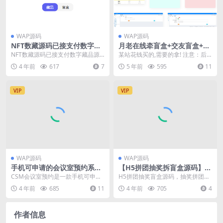
WAP源码
WAP源码
NFT数藏源码已接支付数字藏
月老在线牵盲盒+交友盲盒+一
品源码
元交友+小纸条盲盒+交友匹配
NFT数藏源码已接支付数字藏品源
某站花钱买的,需要的拿! 注意：后
+同城交友小程序源码
码 ID:74704
端环境需要php7.3 1.支持流量主或
4 年前
617
7
5 年前
595
11
者用户...
VIP
VIP
WAP源码
WAP源码
手机可申请的会议室预约系统
【H5拼团抽奖拆盲盒源码】价
源码
值几万的H5拼团抽奖拆盲盒源
CSM会议室预约是一款手机可申请
H5拼团抽奖盲盒源码，抽奖拼团玩
码，拆盲盒模式源码
的会议室预约系统，适合企业版用
法，三个房间，每个房间的价格不
4 年前
685
11
4 年前
705
4
户 这个是一款适支...
一样，比如1000...
作者信息