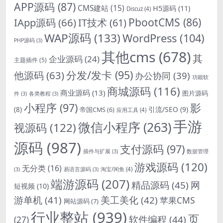
APP源码
(87)
CMS建站
(15)
H5源码
(11)
Discuz
(4)
PbootCMS
(86)
IApp源码
(66)
IT技术
(61)
WAP源码
(133)
WordPress
(104)
PHP源码
(3)
其他cms
(678)
其
企业源码
(24)
主题插件
(5)
分发/发卡
(95)
他源码
(63)
办公协同
(39)
功能软
商城源码
(116)
商业源码
(13)
图片源码
件
(3)
各类教程
(3)
影
小程序
(97)
引流/SEO
(9)
(8)
帝国CMS
(6)
应用工具
(4)
手游
微信小程序
(263)
视源码
(122)
源码
(987)
支付源码
(97)
插件与扩展
(3)
数据管理
游戏源码
(120)
无分类
(16)
淘宝/闲鱼
(4)
(3)
易语言源码
(3)
端游源码
(207)
精品源码
(45)
网
短视频
(10)
游单机
(41)
美工美化
(42)
苹果CMS
网站源码
(7)
行业整站
(939)
页
软件编程
(44)
(27)