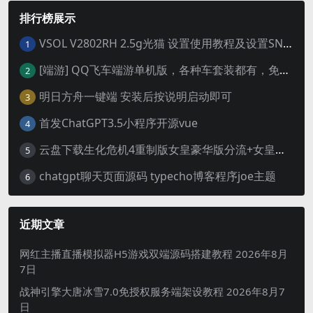
排行榜展示
VSOL V2802RH 2.5g光猫 设置使用教程及设置SN教程-附带稳定固件使用手册等
1
[端游] QQ飞车端游单机版，各种车套装都有，免虚拟机
2
明日方舟一键端 安装后按说明启动即可
3
首发ChatGPT3.5小程序开源vue
4
云盘下载生化危机4重制版女皇豪华版分流+女皇学习补丁+修改器 解压即玩【阿里云盘】
5
chatgpt聊天页面源码 typecho博客程序joe主题
6
近期文章
网红主播直播模拟器H5游戏双端源码搭建教程
2026年8月
7日
战神引擎大唐冰雪7.0免授权服务端架设教程
2026年8月7
日