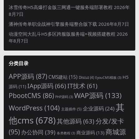
冰雪传奇H5高爆打金版三网通一键服务端部署教程
2026年
8月7日
潘神传奇单职业战神引擎服务端整合版下载
2026年8月7日
动漫空间大乱斗H5多区跨服版服务端+视频搭建教程
2026
年8月7日
分类目录
APP源码
(87)
CMS建站
(15)
H5
Discuz
(4)
EyouCMS模板
(3)
IApp源码
(66)
IT技术
(61)
源码
(11)
WAP源码
(133)
PbootCMS
(86)
PHP源码
(3)
其
WordPress
(104)
企业源码
(24)
主题插件
(5)
他cms
(678)
分发/发卡
其他源码
(63)
商城源
(95)
办公协同
(39)
商业源码
(13)
各类教程
(3)