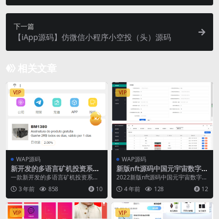
密完美版
下一篇
【iApp源码】仿微信小程序小空投（头）源码
相关文章
VIP
VIP
WAP源码
WAP源码
新开发的多语言矿机投资系统
新版nft源码中国元宇宙数字藏
源码
品艺术品交易平台
一款新开发的多语言矿机投资系统
2022新版nft源码中国元宇宙数字藏
源码 系统功能符合正常运营需求，
品艺术品交易平台 ID:74490
3 年前
858
10
4 年前
128
12
功能有邀请裂变、签...
VIP
VIP