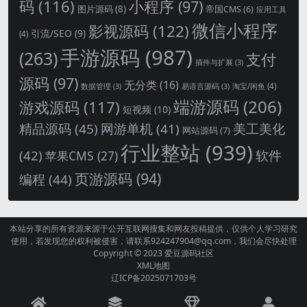
码
(116)
小程序
(97)
图片源码
(8)
帝国CMS
(6)
应用工具
微信小程序
影视源码
(122)
引流/SEO
(9)
(4)
手游源码
(987)
(263)
支付
插件与扩展
(3)
源码
(97)
无分类
(16)
淘宝/闲鱼
(4)
数据管理
(3)
易语言源码
(3)
端游源码
(206)
游戏源码
(117)
短视频
(10)
精品源码
(45)
网游单机
(41)
美工美化
网站源码
(7)
行业整站
(939)
(42)
软件
苹果CMS
(27)
页游源码
(94)
编程
(44)
本站分享的所有资源来源于公开互联网搜集和网友投稿提供，仅供个人学习研究
使用，若发现您的权利被侵害，请联系924247904@qq.com，我们会尽快处理
Copyright © 2023
爱豆源码社区
XML地图
辽ICP备2025071703号